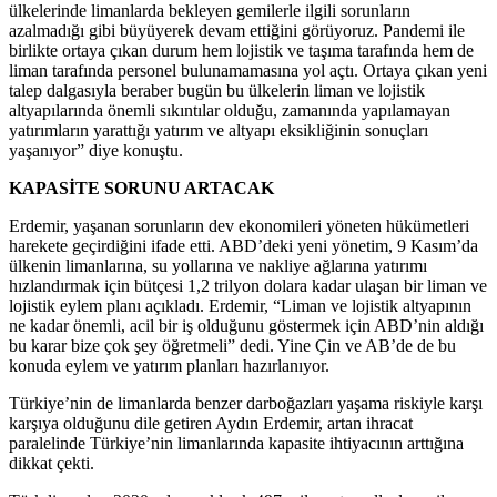
ülkelerinde limanlarda bekleyen gemilerle ilgili sorunların
azalmadığı gibi büyüyerek devam ettiğini görüyoruz. Pandemi ile
birlikte ortaya çıkan durum hem lojistik ve taşıma tarafında hem de
liman tarafında personel bulunamamasına yol açtı. Ortaya çıkan yeni
talep dalgasıyla beraber bugün bu ülkelerin liman ve lojistik
altyapılarında önemli sıkıntılar olduğu, zamanında yapılamayan
yatırımların yarattığı yatırım ve altyapı eksikliğinin sonuçları
yaşanıyor” diye konuştu.
KAPASİTE SORUNU ARTACAK
Erdemir, yaşanan sorunların dev ekonomileri yöneten hükümetleri
harekete geçirdiğini ifade etti. ABD’deki yeni yönetim, 9 Kasım’da
ülkenin limanlarına, su yollarına ve nakliye ağlarına yatırımı
hızlandırmak için bütçesi 1,2 trilyon dolara kadar ulaşan bir liman ve
lojistik eylem planı açıkladı. Erdemir, “Liman ve lojistik altyapının
ne kadar önemli, acil bir iş olduğunu göstermek için ABD’nin aldığı
bu karar bize çok şey öğretmeli” dedi. Yine Çin ve AB’de de bu
konuda eylem ve yatırım planları hazırlanıyor.
Türkiye’nin de limanlarda benzer darboğazları yaşama riskiyle karşı
karşıya olduğunu dile getiren Aydın Erdemir, artan ihracat
paralelinde Türkiye’nin limanlarında kapasite ihtiyacının arttığına
dikkat çekti.