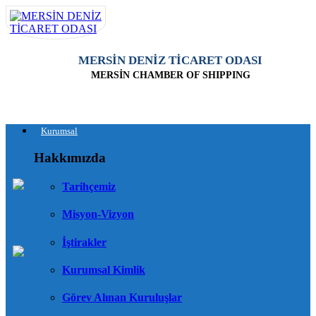
MERSİN DENİZ TİCARET ODASI
MERSİN CHAMBER OF SHIPPING
Kurumsal
Hakkımızda
Tarihçemiz
Misyon-Vizyon
İştirakler
Kurumsal Kimlik
Görev Alınan Kuruluşlar