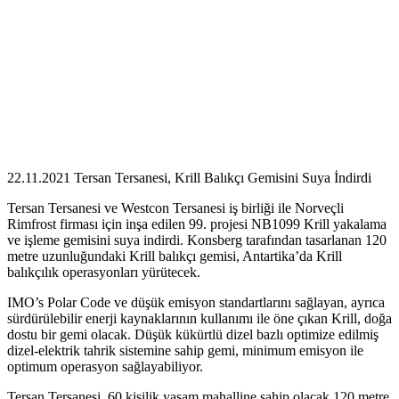
22.11.2021 Tersan Tersanesi, Krill Balıkçı Gemisini Suya İndirdi
Tersan Tersanesi ve Westcon Tersanesi iş birliği ile Norveçli
Rimfrost firması için inşa edilen 99. projesi NB1099 Krill yakalama
ve işleme gemisini suya indirdi. Konsberg tarafından tasarlanan 120
metre uzunluğundaki Krill balıkçı gemisi, Antartika’da Krill
balıkçılık operasyonları yürütecek.
IMO’s Polar Code ve düşük emisyon standartlarını sağlayan, ayrıca
sürdürülebilir enerji kaynaklarının kullanımı ile öne çıkan Krill, doğa
dostu bir gemi olacak. Düşük kükürtlü dizel bazlı optimize edilmiş
dizel-elektrik tahrik sistemine sahip gemi, minimum emisyon ile
optimum operasyon sağlayabiliyor.
Tersan Tersanesi, 60 kişilik yaşam mahalline sahip olacak 120 metre