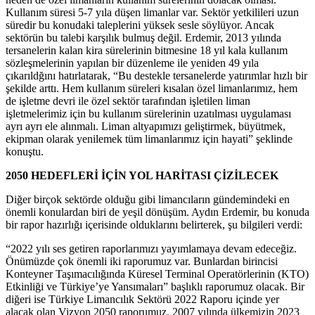
Kullanım süresi 5-7 yıla düşen limanlar var. Sektör yetkilileri uzun
süredir bu konudaki taleplerini yüksek sesle söylüyor. Ancak
sektörün bu talebi karşılık bulmuş değil. Erdemir, 2013 yılında
tersanelerin kalan kira sürelerinin bitmesine 18 yıl kala kullanım
sözleşmelerinin yapılan bir düzenleme ile yeniden 49 yıla
çıkarıldğını hatırlatarak, “Bu destekle tersanelerde yatırımlar hızlı bir
şekilde arttı. Hem kullanım süreleri kısalan özel limanlarımız, hem
de işletme devri ile özel sektör tarafından işletilen liman
işletmelerimiz için bu kullanım sürelerinin uzatılması uygulaması
ayrı ayrı ele alınmalı. Liman altyapımızı geliştirmek, büyütmek,
ekipman olarak yenilemek tüm limanlarımız için hayati” şeklinde
konuştu.
2050 HEDEFLERİ İÇİN YOL HARİTASI ÇİZİLECEK
Diğer birçok sektörde olduğu gibi limancıların gündemindeki en
önemli konulardan biri de yeşil dönüşüm. Aydın Erdemir, bu konuda
bir rapor hazırlığı içerisinde olduklarını belirterek, şu bilgileri verdi:
“2022 yılı ses getiren raporlarımızı yayımlamaya devam edeceğiz.
Önümüzde çok önemli iki raporumuz var. Bunlardan birincisi
Konteyner Taşımacılığında Küresel Terminal Operatörlerinin (KTO)
Etkinliği ve Türkiye’ye Yansımaları” başlıklı raporumuz olacak. Bir
diğeri ise Türkiye Limancılık Sektörü 2022 Raporu içinde yer
alacak olan Vizyon 2050 raporumuz. 2007 yılında ülkemizin 2023