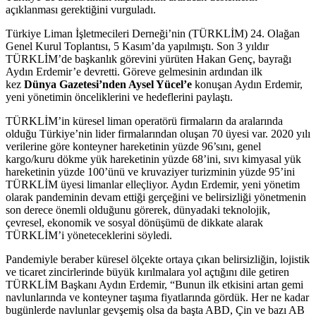
açıklanması gerektiğini vurguladı.
Türkiye Liman İşletmecileri Derneği’nin (TÜRKLİM) 24. Olağan
Genel Kurul Toplantısı, 5 Kasım’da yapılmıştı. Son 3 yıldır
TÜRKLİM’de başkanlık görevini yürüten Hakan Genç, bayrağı
Aydın Erdemir’e devretti. Göreve gelmesinin ardından ilk
kez
Dünya Gazetesi’nden Aysel Yücel’e
konuşan Aydın Erdemir,
yeni yönetimin önceliklerini ve hedeflerini paylaştı.
TÜRKLİM’in küresel liman operatörü firmaların da aralarında
olduğu Türkiye’nin lider firmalarından oluşan 70 üyesi var. 2020 yılı
verilerine göre konteyner hareketinin yüzde 96’sını, genel
kargo/kuru dökme yük hareketinin yüzde 68’ini, sıvı kimyasal yük
hareketinin yüzde 100’ünü ve kruvaziyer turizminin yüzde 95’ini
TÜRKLİM üyesi limanlar elleçliyor. Aydın Erdemir, yeni yönetim
olarak pandeminin devam ettiği gerçeğini ve belirsizliği yönetmenin
son derece önemli olduğunu görerek, dünyadaki teknolojik,
çevresel, ekonomik ve sosyal dönüşümü de dikkate alarak
TÜRKLİM’i yöneteceklerini söyledi.
Pandemiyle beraber küresel ölçekte ortaya çıkan belirsizliğin, lojistik
ve ticaret zincirlerinde büyük kırılmalara yol açtığını dile getiren
TÜRKLİM Başkanı Aydın Erdemir, “Bunun ilk etkisini artan gemi
navlunlarında ve konteyner taşıma fiyatlarında gördük. Her ne kadar
bugünlerde navlunlar gevşemiş olsa da başta ABD, Çin ve bazı AB