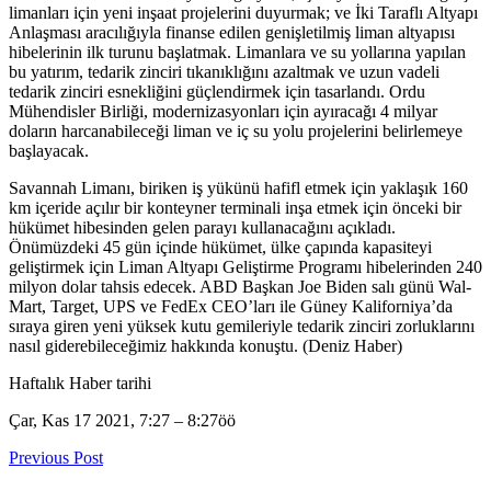
limanları için yeni inşaat projelerini duyurmak; ve İki Taraflı Altyapı
Anlaşması aracılığıyla finanse edilen genişletilmiş liman altyapısı
hibelerinin ilk turunu başlatmak. Limanlara ve su yollarına yapılan
bu yatırım, tedarik zinciri tıkanıklığını azaltmak ve uzun vadeli
tedarik zinciri esnekliğini güçlendirmek için tasarlandı. Ordu
Mühendisler Birliği, modernizasyonları için ayıracağı 4 milyar
doların harcanabileceği liman ve iç su yolu projelerini belirlemeye
başlayacak.
Savannah Limanı, biriken iş yükünü hafifl etmek için yaklaşık 160
km içeride açılır bir konteyner terminali inşa etmek için önceki bir
hükümet hibesinden gelen parayı kullanacağını açıkladı.
Önümüzdeki 45 gün içinde hükümet, ülke çapında kapasiteyi
geliştirmek için Liman Altyapı Geliştirme Programı hibelerinden 240
milyon dolar tahsis edecek. ABD Başkan Joe Biden salı günü Wal-
Mart, Target, UPS ve FedEx CEO’ları ile Güney Kaliforniya’da
sıraya giren yeni yüksek kutu gemileriyle tedarik zinciri zorluklarını
nasıl giderebileceğimiz hakkında konuştu. (Deniz Haber)
Haftalık Haber tarihi
Çar, Kas 17 2021, 7:27
–
8:27öö
Previous Post