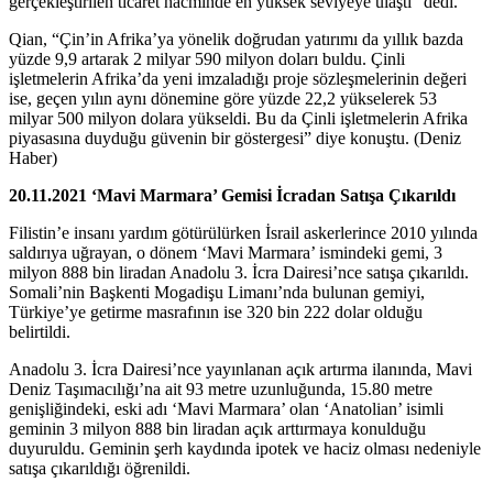
gerçekleştirilen ticaret hacminde en yüksek seviyeye ulaştı” dedi.
Qian, “Çin’in Afrika’ya yönelik doğrudan yatırımı da yıllık bazda
yüzde 9,9 artarak 2 milyar 590 milyon doları buldu. Çinli
işletmelerin Afrika’da yeni imzaladığı proje sözleşmelerinin değeri
ise, geçen yılın aynı dönemine göre yüzde 22,2 yükselerek 53
milyar 500 milyon dolara yükseldi. Bu da Çinli işletmelerin Afrika
piyasasına duyduğu güvenin bir göstergesi” diye konuştu. (Deniz
Haber)
20.11.2021 ‘Mavi Marmara’ Gemisi İcradan Satışa Çıkarıldı
Filistin’e insanı yardım götürülürken İsrail askerlerince 2010 yılında
saldırıya uğrayan, o dönem ‘Mavi Marmara’ ismindeki gemi, 3
milyon 888 bin liradan Anadolu 3. İcra Dairesi’nce satışa çıkarıldı.
Somali’nin Başkenti Mogadişu Limanı’nda bulunan gemiyi,
Türkiye’ye getirme masrafının ise 320 bin 222 dolar olduğu
belirtildi.
Anadolu 3. İcra Dairesi’nce yayınlanan açık artırma ilanında, Mavi
Deniz Taşımacılığı’na ait 93 metre uzunluğunda, 15.80 metre
genişliğindeki, eski adı ‘Mavi Marmara’ olan ‘Anatolian’ isimli
geminin 3 milyon 888 bin liradan açık arttırmaya konulduğu
duyuruldu. Geminin şerh kaydında ipotek ve haciz olması nedeniyle
satışa çıkarıldığı öğrenildi.