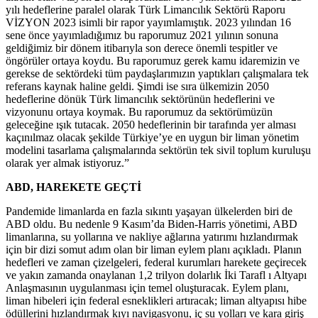
yılı hedeflerine paralel olarak Türk Limancılık Sektörü Raporu
VİZYON 2023 isimli bir rapor yayımlamıştık. 2023 yılından 16
sene önce yayımladığımız bu raporumuz 2021 yılının sonuna
geldiğimiz bir dönem itibarıyla son derece önemli tespitler ve
öngörüler ortaya koydu. Bu raporumuz gerek kamu idaremizin ve
gerekse de sektördeki tüm paydaşlarımızın yaptıkları çalışmalara tek
referans kaynak haline geldi. Şimdi ise sıra ülkemizin 2050
hedeflerine dönük Türk limancılık sektörünün hedeflerini ve
vizyonunu ortaya koymak. Bu raporumuz da sektörümüzün
geleceğine ışık tutacak. 2050 hedeflerinin bir tarafında yer alması
kaçınılmaz olacak şekilde Türkiye’ye en uygun bir liman yönetim
modelini tasarlama çalışmalarında sektörün tek sivil toplum kuruluşu
olarak yer almak istiyoruz.”
ABD, HAREKETE GEÇTİ
Pandemide limanlarda en fazla sıkıntı yaşayan ülkelerden biri de
ABD oldu. Bu nedenle 9 Kasım’da Biden-Harris yönetimi, ABD
limanlarına, su yollarına ve nakliye ağlarına yatırımı hızlandırmak
için bir dizi somut adım olan bir liman eylem planı açıkladı. Planın
hedefleri ve zaman çizelgeleri, federal kurumları harekete geçirecek
ve yakın zamanda onaylanan 1,2 trilyon dolarlık İki Tarafl ı Altyapı
Anlaşmasının uygulanması için temel oluşturacak. Eylem planı,
liman hibeleri için federal esneklikleri artıracak; liman altyapısı hibe
ödüllerini hızlandırmak kıyı navigasyonu, iç su yolları ve kara giriş