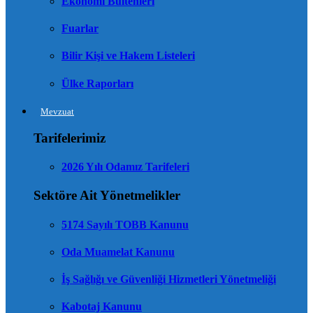
Ekonomi Bültenleri
Fuarlar
Bilir Kişi ve Hakem Listeleri
Ülke Raporları
Mevzuat
Tarifelerimiz
2026 Yılı Odamız Tarifeleri
Sektöre Ait Yönetmelikler
5174 Sayılı TOBB Kanunu
Oda Muamelat Kanunu
İş Sağlığı ve Güvenliği Hizmetleri Yönetmeliği
Kabotaj Kanunu