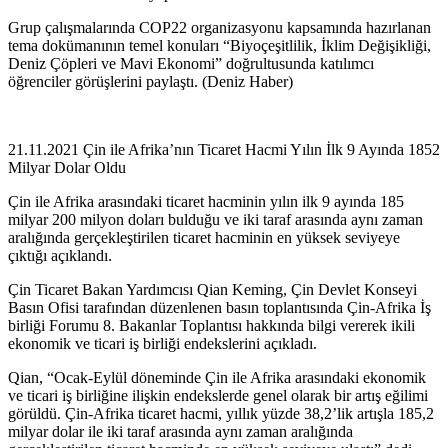
Grup çalışmalarında COP22 organizasyonu kapsamında hazırlanan
tema dokümanının temel konuları “Biyoçeşitlilik, İklim Değişikliği,
Deniz Çöpleri ve Mavi Ekonomi” doğrultusunda katılımcı
öğrenciler görüşlerini paylaştı. (Deniz Haber)
21.11.2021 Çin ile Afrika’nın Ticaret Hacmi Yılın İlk 9 Ayında 1852
Milyar Dolar Oldu
Çin ile Afrika arasındaki ticaret hacminin yılın ilk 9 ayında 185
milyar 200 milyon doları bulduğu ve iki taraf arasında aynı zaman
aralığında gerçekleştirilen ticaret hacminin en yüksek seviyeye
çıktığı açıklandı.
Çin Ticaret Bakan Yardımcısı Qian Keming, Çin Devlet Konseyi
Basın Ofisi tarafından düzenlenen basın toplantısında Çin-Afrika İş
birliği Forumu 8. Bakanlar Toplantısı hakkında bilgi vererek ikili
ekonomik ve ticari iş birliği endekslerini açıkladı.
Qian, “Ocak-Eylül döneminde Çin ile Afrika arasındaki ekonomik
ve ticari iş birliğine ilişkin endekslerde genel olarak bir artış eğilimi
görüldü. Çin-Afrika ticaret hacmi, yıllık yüzde 38,2’lik artışla 185,2
milyar dolar ile iki taraf arasında aynı zaman aralığında