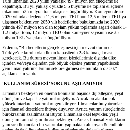
Türk limanları 2020 yılını yaklaşık 497 milyon ton elleçleme ile
kapatmıştı. Bu yıl yaklaşık yüzde 5,5 büyüme ile toplam elleçleme
rakamının 525 milyon tona ulaşması öngörülüyor. Konteynerde ise
2020 yılında elleçlenen 11,6 milyon TEU’nun 12,5 milyon TEU’ya
ulaşması bekleniyor. 2050 yılı hedeflerine baktığımızda ise 2020
yılında 497 milyon ton olan toplam yükün toplamda asgari olarak 1-
1,2 milyar tona, 12 milyon TEU olan konteyner sayısının ise 35
milyon TEU’ya çıkması öngörülüyor.
Erdemir, “Bu hedeflerin gerçekleşmesi için mevcut durumda
Türkiye’de kurulu olan liman kapasitenin 2-3 katına çıkması
gerekecek. Bu durum mevcut liman işleticilerimiz dışında ülke
içinden ve/veya dışından çok büyük ölçekte yatırım yapabilecek
yeni liman yatırımcılarının sektöre girmesi ile mümkün olacak”
açıklamasını yaptı.
‘KULLANIM SÜRESİ’ SORUNU AŞILAMIYOR
Limanları bekleyen en önemli konuların başında dijitalleşme, yeşil
dönüşüm ve kapasite yatırımları geliyor. Ancak bu alanlar çok
yüksek tutarlarda yatırımları gerektiriyor. Limancılar bu yatırımlar
için finansal desteklere ihtiyaç duyuyor. Ayrıca yatırım süreçlerinde
bürokrasinin azaltılmasını istiyor. Limanlara özel teşvikler, yeşil
dönüşüm fonu oluşturulması bekleniyor. Ancak finansal zorlukların
yanı sıra limancıları bu yatırımları yapmaktan alı koyan önemli bir
neden de özel limanların kullanım sürelerinin dolacak olması.