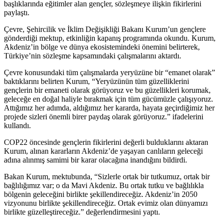
başlıklarında eğitimler alan gençler, sözleşmeye ilişkin fikirlerini
paylaştı.
Çevre, Şehircilik ve İklim Değişikliği Bakanı Kurum’un gençlere
gönderdiği mektup, etkinliğin kapanış programında okundu. Kurum,
Akdeniz’in bölge ve dünya ekosistemindeki önemini belirterek,
Türkiye’nin sözleşme kapsamındaki çalışmalarını aktardı.
Çevre konusundaki tüm çalışmalarda yeryüzüne bir “emanet olarak”
baktıklarını belirten Kurum, “Yeryüzünün tüm güzelliklerini
gençlerin bir emaneti olarak görüyoruz ve bu güzellikleri korumak,
geleceğe en doğal haliyle bırakmak için tüm gücümüzle çalışıyoruz.
Attığımız her adımda, aldığımız her kararda, hayata geçirdiğimiz her
projede sizleri önemli birer paydaş olarak görüyoruz.” ifadelerini
kullandı.
COP22 öncesinde gençlerin fikirlerini değerli bulduklarını aktaran
Kurum, alınan kararların Akdeniz’de yaşayan canlıların geleceği
adına alınmış samimi bir karar olacağına inandığını bildirdi.
Bakan Kurum, mektubunda, “Sizlerle ortak bir tutkumuz, ortak bir
bağlılığımız var; o da Mavi Akdeniz. Bu ortak tutku ve bağlılıkla
bölgenin geleceğini birlikte şekillendireceğiz. Akdeniz’in 2050
vizyonunu birlikte şekillendireceğiz. Ortak evimiz olan dünyamızı
birlikte güzelleştireceğiz.” değerlendirmesini yaptı.