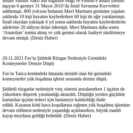
İnsani Yardım Vakfı’nın organize ettiği ve Filistin’e insanı yardım
taşıyan 6 gemiye 31 Mayıs 2010’da İsrail Savunma Kuvvetleri
saldırmıştı. 800 yolcusu bulunan Mavi Marmara gemisine yapılan
saldırıda 10 kişi hayatını kaybederken 60 kişi de ağır yaralanmıştı.
İsrail olaydan yaklaşık 6 yıl sonra saldırıda hayatını kaybedenlerin
ailelerine 20 milyon dolar ödemişti. Mavi Marmara daha sonra
‘Anatolian’ ismini almış ve yük gemisi olarak faaliyet sürdürmeye
devam etmişti. (Deniz Haber)
20.11.2021 Fas’ta Şiddetli Rüzgar Nedeniyle Gemideki
Konteynerler Denize Düştü
Fas’ın Tanca kentindeki limanda demirli olan bir gemideki
konteynerler yük boşaltma işlemi sırasında denize düştü.
Şiddetli rüzgarlar nedeniyle vinç sistemi arızalanırken 1 işçinin de
yüksekten düşerek yaralandığı aktarıldı. Düştüğü yerden güçlükle
kurtarılan işçinin tedavi için hastaneye kaldırıldığı ifade
edildi. Kazanın kötü hava koşullarına rağmen yük boşaltma işlemine
devam edilmesi nedeniyle yaşandığı açıklanırken, büyük maddi
kayıp meydana geldiği belirtildi. (Deniz Haber)