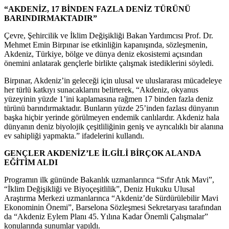
“AKDENİZ, 17 BİNDEN FAZLA DENİZ TÜRÜNÜ
BARINDIRMAKTADIR”
Çevre, Şehircilik ve İklim Değişikliği Bakan Yardımcısı Prof. Dr.
Mehmet Emin Birpınar ise etkinliğin kapanışında, sözleşmenin,
Akdeniz, Türkiye, bölge ve dünya deniz ekosistemi açısından
önemini anlatarak gençlerle birlikte çalışmak istediklerini söyledi.
Birpınar, Akdeniz’in geleceği için ulusal ve uluslararası mücadeleye
her türlü katkıyı sunacaklarını belirterek, “Akdeniz, okyanus
yüzeyinin yüzde 1’ini kaplamasına rağmen 17 binden fazla deniz
türünü barındırmaktadır. Bunların yüzde 25’inden fazlası dünyanın
başka hiçbir yerinde görülmeyen endemik canlılardır. Akdeniz hala
dünyanın deniz biyolojik çeşitliliğinin geniş ve ayrıcalıklı bir alanına
ev sahipliği yapmakta.” ifadelerini kullandı.
GENÇLER AKDENİZ’LE İLGİLİ BİRÇOK ALANDA
EĞİTİM ALDI
Programın ilk gününde Bakanlık uzmanlarınca “Sıfır Atık Mavi”,
“İklim Değişikliği ve Biyoçeşitlilik”, Deniz Hukuku Ulusal
Araştırma Merkezi uzmanlarınca “Akdeniz’de Sürdürülebilir Mavi
Ekonominin Önemi”, Barselona Sözleşmesi Sekretaryası tarafından
da “Akdeniz Eylem Planı 45. Yılına Kadar Önemli Çalışmalar”
konularında sunumlar yapıldı.