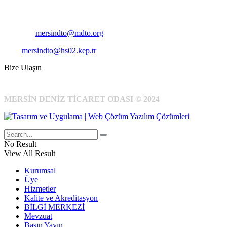
Cep
: +90 531 796 6989
E-Posta:
mersindto@mdto.org
Kep:
mersindto@hs02.kep.tr
Bize Ulaşın
MERSİN DENİZ TİCARET ODASI © 2024
No Result
View All Result
Kurumsal
Üye
Hizmetler
Kalite ve Akreditasyon
BİLGİ MERKEZİ
Mevzuat
Basın Yayın