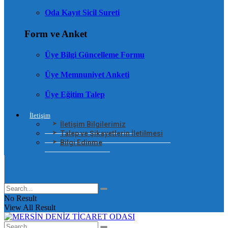
Oda Kayıt Sicil Sureti
Form ve Anket
Üye Bilgi Güncelleme Formu
Üye Memnuniyet Anketi
Üye Eğitim Talep
İletişim
İletişim Bilgilerimiz
Talep ve Şikayetlerin İletilmesi
Bilgi Edinme
No Result
View All Result