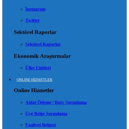
İnstagram
Twitter
Sektörel Raporlar
Sektörel Raporlar
Ekonomik Araştırmalar
Ülke Etütleri
ONLINE HİZMETLER
Online Hizmetler
Aidat Ödeme / Borç Sorgulama
Üye Belge Sorgulama
Faaliyet Belgesi