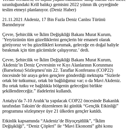
uzunluğundaki Krill balıkçı gemisini 2022 yılının ilk çeyreğinde
teslim etmeyi planlanıyor. (Deniz Haber)
21.11.2021 Akdeniz, 17 Bin Fazla Deniz Canlısı Türünü
Barındırıyor
Çevre, Şehircilik ve İklim Değişikliği Bakanı Murat Kurum,
‘Yeryüzünün tüm güzelliklerini gençlerin bir emaneti olarak
görüyoruz ve bu güzellikleri korumak, geleceğe en doğal haliyle
bırakmak için tüm gücümüzle çalışıyoruz.’ dedi.
Çevre, Şehircilik ve İklim Değişikliği Bakanı Murat Kurum,
Akdeniz’in Deniz Çevresinin ve Kıyı Alanlarının Korunması
(Barselona) Sözleşmesi’nin 22. Taraflar Konferansı (COP22)
öncesinde bir araya gelen gençlere gönderdiği mektupta “Sizlerle
ortak bir tutkumuz, ortak bir bağlılığımız var; o da Mavi Akdeniz.
Bu ortak tutku ve bağlılıkla bölgenin geleceğini birlikte
şekillendireceğiz.” ifadelerini kullandı.
Antalya’da 7-10 Aralık’ta yapılacak COP22 öncesinde Bakanlık
tarafından Taksim’de düzenlenen iki günlük “Gençlik Etkinliği”
programına sözleşmeye üye 21 ülkeden gençler katıldı.
Etkinlik kapsamında “Akdeniz’de Biyoçeşitlilik”, “İklim
Değişikliği”, “Deniz Çöpleri” ile “Mavi Ekonomi” gibi konu