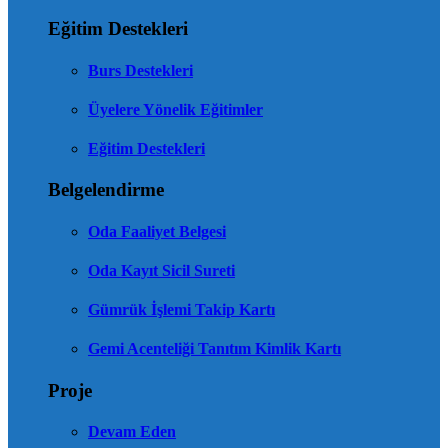
Eğitim Destekleri
Burs Destekleri
Üyelere Yönelik Eğitimler
Eğitim Destekleri
Belgelendirme
Oda Faaliyet Belgesi
Oda Kayıt Sicil Sureti
Gümrük İşlemi Takip Kartı
Gemi Acenteliği Tanıtım Kimlik Kartı
Proje
Devam Eden