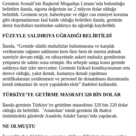
Geminin Somali’nin Başkenti Mogadişu Limanı’nda bulunduğu
belirtilen ilanda, sigorta değerinin ise 2 milyon dolar olduğu
belirtildi. Geminin seyir, haberleşme ve diğer can emniyet koruma
gibi ekipmanlarının faal halde olduğu belirtilen ilanda, geminin
deniz haydutları tarafından saldırıya da uğradığı kaydedildi.
FÜZEYLE SALDIRIYA UĞRADIĞI BELİRTİLDİ
İlanda, “Gemide silahlı muhafızlar bulunmasına ve karşılık
verilmesine rağmen saldırının hem füze hem de mermi atılmak
suretiyle devam ettiği, en nihayetinde askeri muhafız gemilerinin
yetişmesi ile saldırı sona ermiştir. Bu sebeple satışa konu gemide
saldırıya dair izler mevcuttur. Geminin fiziksel kondisyonunun orta
derece olduğu, yakıt ikmali, kumanya ikmali yapılması
sertifikalarının yenilenmesi ve personel ile donatılması durumunda
kendi imkanları ile seyir yapılabilecektir” ifadeleri kullanıldı.
TÜRKİYE’YE GETİRME MASRAFI 320 BİN DOLAR
İlanda geminin Türkiye’ye getirilme masrafının 320 bin 220 dolar
olduğu da belirtildi. ‘Anatolian’ isimli geminin ilk ihalesi
önümüzdeki günlerde Anadolu Adalet Sarayı’nda yapılacak.
NE OLMUŞTU