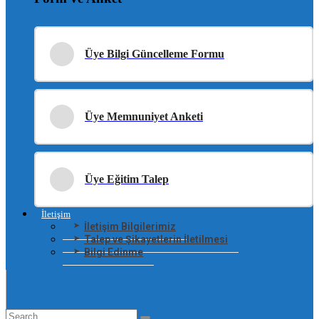
Üye Bilgi Güncelleme Formu
Üye Memnuniyet Anketi
Üye Eğitim Talep
İletişim
İletişim Bilgilerimiz
Talep ve Şikayetlerin İletilmesi
Bilgi Edinme