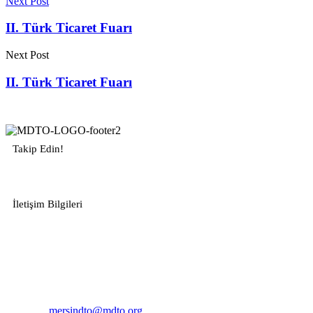
Next Post
II. Türk Ticaret Fuarı
Next Post
II. Türk Ticaret Fuarı
Takip Edin!
İletişim Bilgileri
Adres:
Mersin Deniz Ticaret Odası
Pirireis, İsmet İnönü Blv. No:45, 33110 Yenişehir/Mersin
Telefon:
+90 324 327 7000
Cep
: +90 531 796 6989
E-Posta:
mersindto@mdto.org