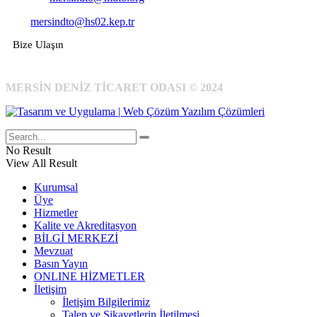
Kep:
mersindto@hs02.kep.tr
Bize Ulaşın
MERSİN DENİZ TİCARET ODASI © 2024
No Result
View All Result
Kurumsal
Üye
Hizmetler
Kalite ve Akreditasyon
BİLGİ MERKEZİ
Mevzuat
Basın Yayın
ONLINE HİZMETLER
İletişim
İletişim Bilgilerimiz
Talep ve Şikayetlerin İletilmesi