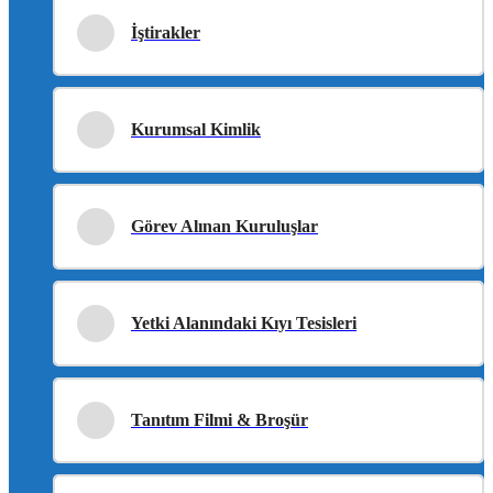
İştirakler
Kurumsal Kimlik
Görev Alınan Kuruluşlar
Yetki Alanındaki Kıyı Tesisleri
Tanıtım Filmi & Broşür