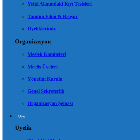
Yetki Alanındaki Kıyı Tesisleri
Tanıtım Filmi & Broşür
Üyeliklerimiz
Organizasyon
Meslek Komiteleri
Meclis Üyeleri
Yönetim Kurulu
Genel Sekreterlik
Organizasyon Şeması
Üye
Üyelik