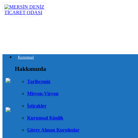
Kurumsal
Hakkımızda
Tarihçemiz
Misyon-Vizyon
İştirakler
Kurumsal Kimlik
Görev Alınan Kuruluşlar