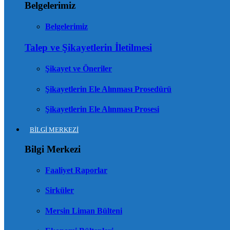
Belgelerimiz
Belgelerimiz
Talep ve Şikayetlerin İletilmesi
Şikayet ve Öneriler
Şikayetlerin Ele Alınması Prosedürü
Şikayetlerin Ele Alınması Prosesi
BİLGİ MERKEZİ
Bilgi Merkezi
Faaliyet Raporlar
Sirküler
Mersin Liman Bülteni