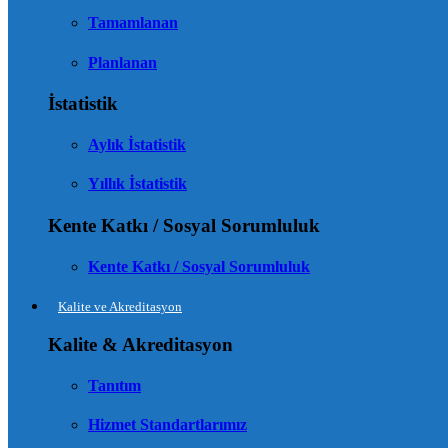
Tamamlanan
Planlanan
İstatistik
Aylık İstatistik
Yıllık İstatistik
Kente Katkı / Sosyal Sorumluluk
Kente Katkı / Sosyal Sorumluluk
Kalite ve Akreditasyon
Kalite & Akreditasyon
Tanıtım
Hizmet Standartlarımız